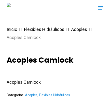
Skip
Menu
to
main
content
Inicio
Flexibles Hidráulicos
Acoples
Acoples Camlock
Acoples Camlock
Acoples Camlock
Categorías:
Acoples
,
Flexibles Hidráulicos