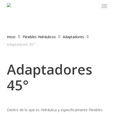
Menu
Skip
to
main
content
Inicio
Flexibles Hidráulicos
Adaptadores
Adaptadores 45°
Adaptadores
45°
Dentro de lo que es Hidráulica y específicamente Flexibles