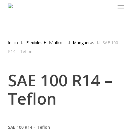
Menu
Skip
to
main
content
Inicio
Flexibles Hidráulicos
Mangueras
SAE 100
R14 – Teflon
SAE 100 R14 –
Teflon
SAE 100 R14 – Teflon