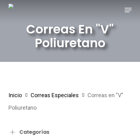
Skip
Menu
to
Correas En "V"
main
content
Poliuretano
Inicio
Correas Especiales
Correas en "V"
Poliuretano
Categorías