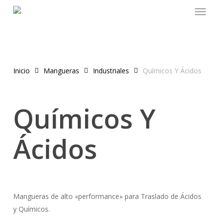
Menu
Skip
to
main
content
Inicio
Mangueras
Industriales
Químicos Y Ácidos
Químicos Y
Ácidos
Mangueras de alto «performance» para Traslado de Ácidos
y Químicos.