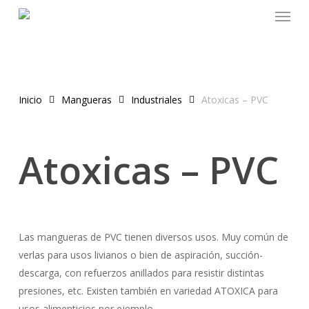
Menu
Skip
to
main
content
Inicio
Mangueras
Industriales
Atoxicas – PVC
Atoxicas – PVC
Las mangueras de
PVC
tienen diversos usos. Muy
común
de
verlas para usos livianos o bien de aspiración,
succión-
descarga, con refuerzos anillados para resistir distintas
presiones, etc. Existen también en variedad ATOXICA para
usos alimenticios por ejemplo.