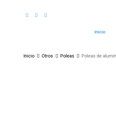
Skip
to
Instagram
Phone
Email
main
content
Inicio
Inicio
Otros
Poleas
Poleas de alumin