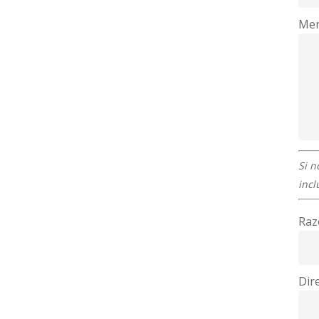
Men
Si n
incl
Raz
Dir