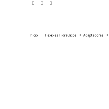
instagram
phone
email
Skip
to
main
content
Inicio
Flexibles Hidráulicos
Adaptadores