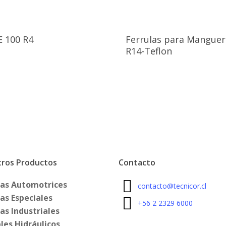
E 100 R4
Ferrulas para Manguer
R14-Teflon
ros Productos
Contacto
as Automotrices
contacto@tecnicor.cl
as Especiales
+56 2 2329 6000
as Industriales
bles Hidráulicos