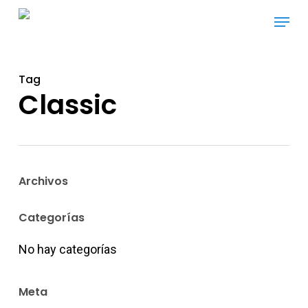
Skip
Menu
to
main
content
Tag
Classic
Archivos
Categorías
No hay categorías
Meta