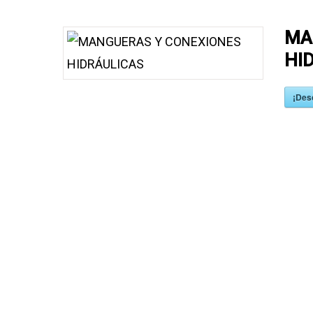
MA
HI
¡Des