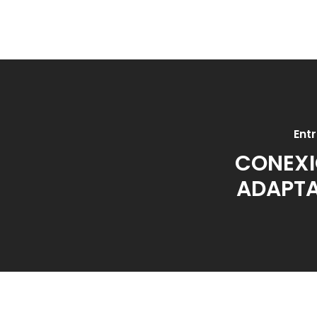
Ent
CONEXI
ADAPT