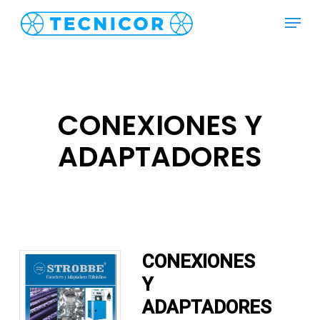
Skip
Menu
to
main
content
CONEXIONES Y
ADAPTADORES
CONEXIONES
Y
ADAPTADORES