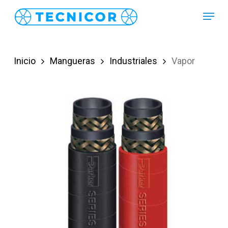
Skip
Menu
to
main
content
Inicio
Mangueras
Industriales
Vapor