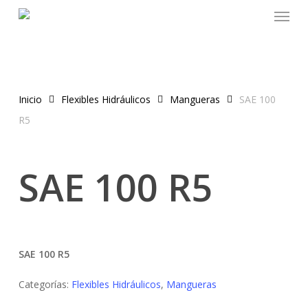
Menu
Skip
to
main
content
Inicio
Flexibles Hidráulicos
Mangueras
SAE 100
R5
SAE 100 R5
SAE 100 R5
Categorías:
Flexibles Hidráulicos
,
Mangueras