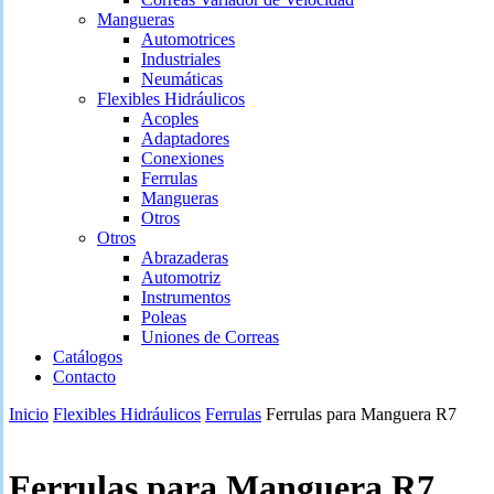
Mangueras
Automotrices
Industriales
Neumáticas
Flexibles Hidráulicos
Acoples
Adaptadores
Conexiones
Ferrulas
Mangueras
Otros
Otros
Abrazaderas
Automotriz
Instrumentos
Poleas
Uniones de Correas
Catálogos
Contacto
Inicio
Flexibles Hidráulicos
Ferrulas
Ferrulas para Manguera R7
Ferrulas para Manguera R7