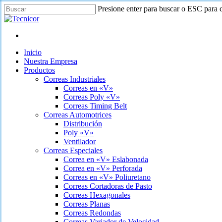
Skip
Presione enter para buscar o ESC para c
to
Close
main
Search
content
instagram
phone
email
Menu
Menu
Inicio
Nuestra Empresa
Productos
Correas Industriales
Correas en «V»
Correas Poly «V»
Correas Timing Belt
Correas Automotrices
Distribución
Poly «V»
Ventilador
Correas Especiales
Correa en «V» Eslabonada
Correa en «V» Perforada
Correas en «V» Poliuretano
Correas Cortadoras de Pasto
Correas Hexagonales
Correas Planas
Correas Redondas
Correas Variador de Velocidad