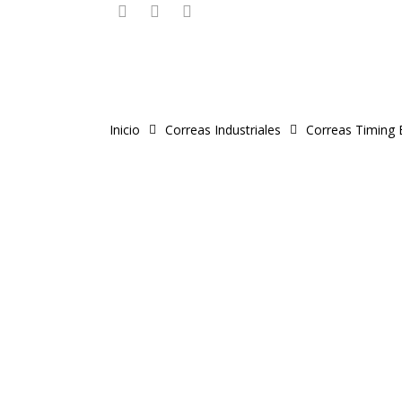
instagram
phone
email
Skip
to
main
content
Inicio
Correas Industriales
Correas Timing 