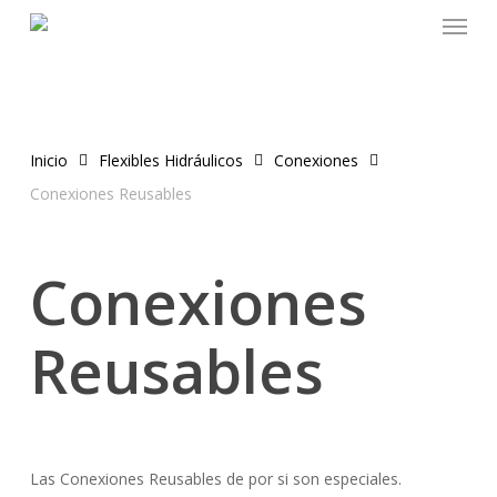
Menu
Skip
to
main
content
Inicio
Flexibles Hidráulicos
Conexiones
Conexiones Reusables
Conexiones
Reusables
Las Conexiones Reusables de por si son especiales.