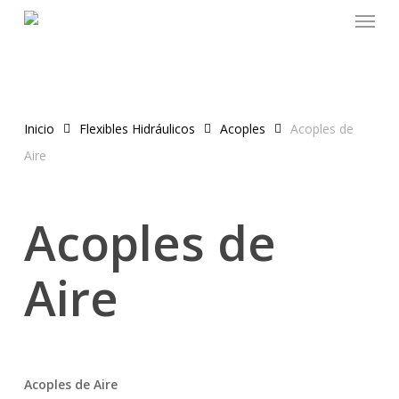
Menu
Skip
to
main
content
Inicio
Flexibles Hidráulicos
Acoples
Acoples de
Aire
Acoples de
Aire
Acoples de Aire