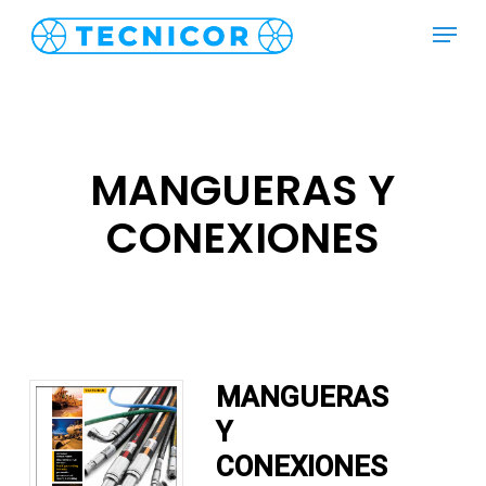
Skip
Menu
to
main
content
MANGUERAS Y
CONEXIONES
MANGUERAS
Y
CONEXIONES