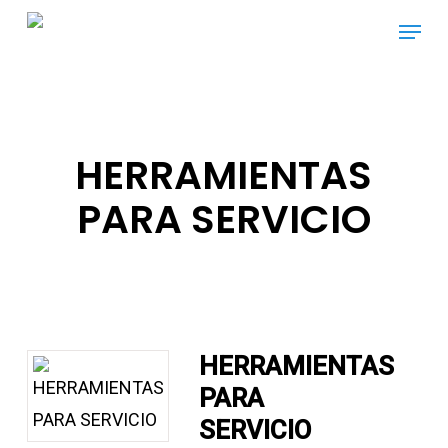
Skip
Menu
to
main
content
HERRAMIENTAS
PARA SERVICIO
HERRAMIENTAS
PARA
SERVICIO