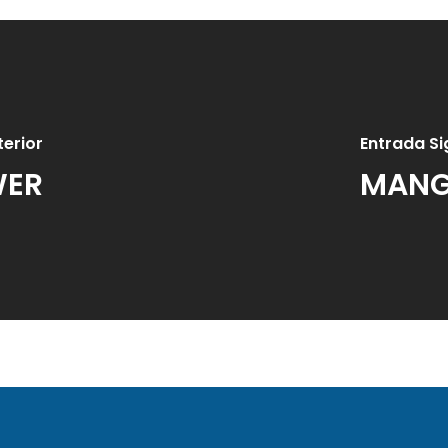
erior
Entrada Si
WER
MANG